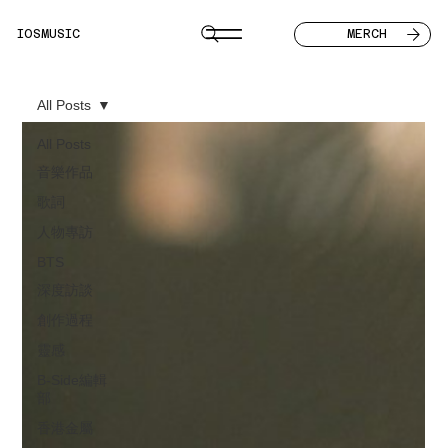
IOSMUSIC
MERCH
All Posts
All Posts
音樂作品
歌詞
人物專訪
BTS
深度訪談
創作過程
靈感
B-Side編輯
部
香港金屬