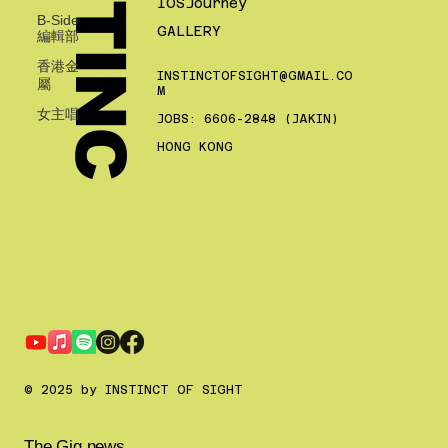
I
N
S
T
I
N
C
IOSJourney
B-Side
GALLERY
編輯部
香港金
INSTINCTOFSIGHT@GMAIL.CO
屬
M
女主唱
JOBS: 6606-2848 (JAKIN)
HONG KONG
© 2025 by INSTINCT OF SIGHT
The Gig news