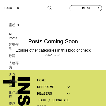
IOSMUSIC
MERCH
靈感
All
Posts
Posts Coming Soon
音樂作
品
Explore other categories in this blog or check
back later.
歌詞
人物專
訪
BTS
T
HOME
深度訪
談
DEEPDIVE
創作過
MEMBERS
程
TOUR / SHOWCASE
靈感